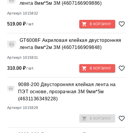
лента 8мм*5м 3М (4607166909886)
Артикул
1015832
519.00 ₽
/ шт.
В КОРЗИНУ
GT6008F Акриловая клейкая двусторонняя
лента 8мм*2м 3М (4607166909848)
Артикул
1015831
310.00 ₽
/ шт.
В КОРЗИНУ
9088-200 Двусторонняя клейкая лента на
ПЭТ основе, прозрачная 3М 9мм*5м
(4631136349228)
Артикул
1015829
В КОРЗИНУ