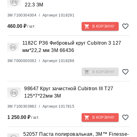
22.3 3М
3M
7100304304
/
Артикул
1018291
460.00 ₽
/ шт.
В КОРЗИНУ
1182С Р36 Фибровый круг Cubitron 3 127
мм*22,2 мм 3М 66436
3M
7000000392
/
Артикул
1018286
В КОРЗИНУ
98647 Круг зачистной Cubitron III T27
125*7*22мм 3М
3M
7100303982
/
Артикул
1017815
1 250.00 ₽
/ шт.
В КОРЗИНУ
52057 Паста полировальная, 3M™ Finesse-