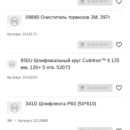
В КОРЗИНУ
08880 Очиститель тормозов 3М, 397г
Артикул
1015171
В КОРЗИНУ
950U Шлифовальный круг Cubitron™ II 125
мм, 120+ 5 отв. 52073
Артикул
1014203
В КОРЗИНУ
341D Шлифлента Р60 (50*610)
3M
/
Артикул
1013888