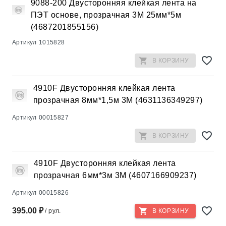
9088-200 Двусторонняя клейкая лента на
ПЭТ основе, прозрачная 3М 25мм*5м
(4687201855156)
Артикул
1015828
В КОРЗИНУ
4910F Двусторонняя клейкая лента
прозрачная 8мм*1,5м 3М (4631136349297)
Артикул
00015827
В КОРЗИНУ
4910F Двусторонняя клейкая лента
прозрачная 6мм*3м 3М (4607166909237)
Артикул
00015826
395.00 ₽
/ рул.
В КОРЗИНУ