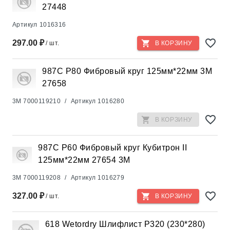
27448
Артикул
1016316
297.00 ₽
/ шт.
В КОРЗИНУ
987С Р80 Фибровый круг 125мм*22мм 3М
27658
3M
7000119210
/
Артикул
1016280
В КОРЗИНУ
987С Р60 Фибровый круг Кубитрон II
125мм*22мм 27654 3М
3M
7000119208
/
Артикул
1016279
327.00 ₽
/ шт.
В КОРЗИНУ
618 Wetordry Шлифлист Р320 (230*280)