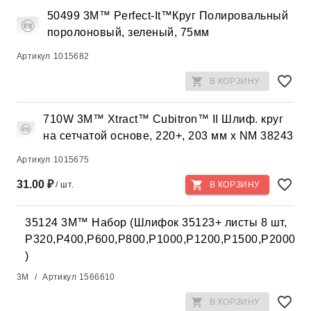
50499 3M™ Perfect-It™Круг Полировальный
поролоновый, зеленый, 75мм
Артикул
1015682
В КОРЗИНУ
710W 3M™ Xtract™ Cubitron™ II Шлиф. круг
на сетчатой основе, 220+, 203 мм х NM 38243
Артикул
1015675
31.00 ₽
/ шт.
В КОРЗИНУ
35124 3M™ Набор (Шлифок 35123+ листы 8 шт,
P320,Р400,Р600,Р800,Р1000,Р1200,Р1500,Р2000
)
3M
/
Артикул
1566610
В КОРЗИНУ