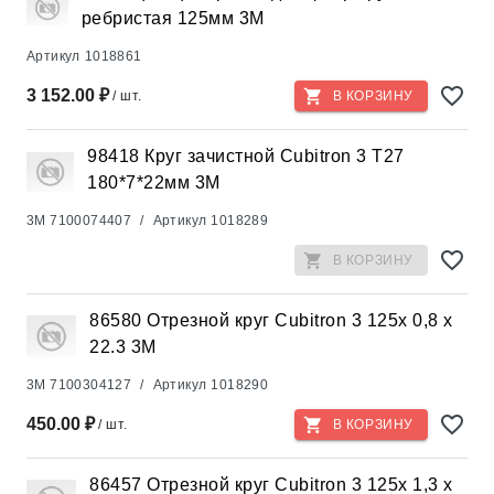
ребристая 125мм 3М
Артикул
1018861
3 152.00 ₽
/ шт.
В КОРЗИНУ
98418 Круг зачистной Cubitron 3 T27
180*7*22мм 3М
3M
7100074407
/
Артикул
1018289
В КОРЗИНУ
86580 Отрезной круг Cubitron 3 125x 0,8 x
22.3 3М
3M
7100304127
/
Артикул
1018290
450.00 ₽
/ шт.
В КОРЗИНУ
86457 Отрезной круг Cubitron 3 125x 1,3 x