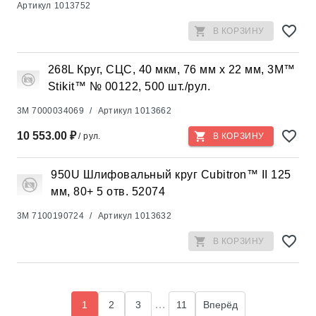
Артикул
1013752
В КОРЗИНУ
268L Круг, СЦС, 40 мкм, 76 мм х 22 мм, 3M™
Stikit™ № 00122, 500 шт./рул.
3M
7000034069
/
Артикул
1013662
10 553.00 ₽
/ рул.
В КОРЗИНУ
950U Шлифовальный круг Cubitron™ II 125
мм, 80+ 5 отв. 52074
3M
7100190724
/
Артикул
1013632
В КОРЗИНУ
…
1
2
3
11
Вперёд