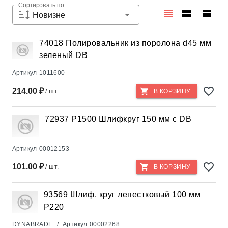
Сортировать по
Новизне
74018 Полировальник из поролона d45 мм
зеленый DB
Артикул
1011600
214.00 ₽
/ шт.
В КОРЗИНУ
72937 Р1500 Шлифкруг 150 мм с DB
Артикул
00012153
101.00 ₽
/ шт.
В КОРЗИНУ
93569 Шлиф. круг лепестковый 100 мм
Р220
DYNABRADE
/
Артикул
00002268