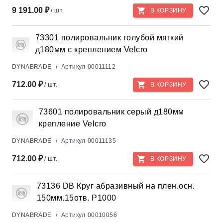
9 191.00 ₽
/ шт.
В КОРЗИНУ
73301 полировальник голубой мягкий
д180мм с креплением Velcro
DYNABRADE
/
Артикул
00011112
712.00 ₽
/ шт.
В КОРЗИНУ
73601 полировальник серый д180мм
крепление Velcro
DYNABRADE
/
Артикул
00011135
712.00 ₽
/ шт.
В КОРЗИНУ
73136 DB Круг абразивный на плен.осн.
150мм.15отв. P1000
DYNABRADE
/
Артикул
00010056