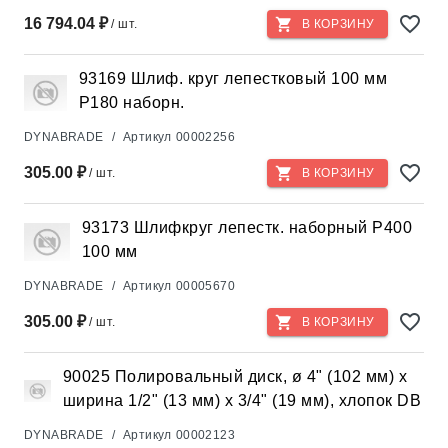
16 794.04 ₽
/ шт.
В КОРЗИНУ
93169 Шлиф. круг лепестковый 100 мм
Р180 наборн.
DYNABRADE
/
Артикул
00002256
305.00 ₽
/ шт.
В КОРЗИНУ
93173 Шлифкруг лепестк. наборный Р400
100 мм
DYNABRADE
/
Артикул
00005670
305.00 ₽
/ шт.
В КОРЗИНУ
90025 Полировальный диск, ø 4" (102 мм) x
ширина 1/2" (13 мм) x 3/4" (19 мм), хлопок DB
DYNABRADE
/
Артикул
00002123