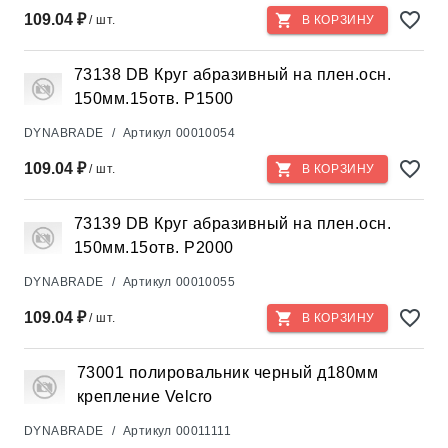
109.04 ₽
/ шт.
В КОРЗИНУ
73138 DB Круг абразивный на плен.осн.
150мм.15отв. P1500
DYNABRADE
/
Артикул
00010054
109.04 ₽
/ шт.
В КОРЗИНУ
73139 DB Круг абразивный на плен.осн.
150мм.15отв. P2000
DYNABRADE
/
Артикул
00010055
109.04 ₽
/ шт.
В КОРЗИНУ
73001 полировальник черный д180мм
крепление Velcro
DYNABRADE
/
Артикул
00011111