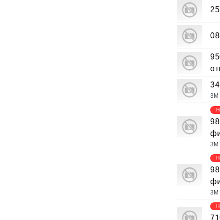
25
08
95
от
34
3M
Н
98
фи
3M
Н
98
фи
3M
Н
71