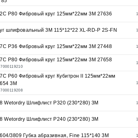
785
2С Р80 Фибровый круг 125мм*22мм 3М 27636
уг шлифовальный 3М 115*12*22 XL-RD-P 2S-FN
7С Р36 Фибровый круг 125мм*22мм 3М 27448
7С Р80 Фибровый круг 125мм*22мм 3М 27658
7000119210
7С Р60 Фибровый круг Кубитрон II 125мм*22мм
654 3М
7000119208
8 Wetordry Шлифлист Р320 (230*280) 3М
8 Wetordry Шлифлист Р240 (230*280) 3М
604/3809 Губка абразивная, Fine 115*140 3М