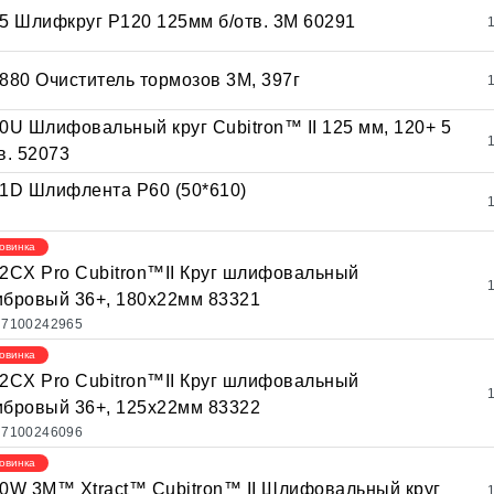
5 Шлифкруг Р120 125мм б/отв. 3М 60291
880 Очиститель тормозов 3М, 397г
0U Шлифовальный круг Cubitron™ II 125 мм, 120+ 5
в. 52073
1D Шлифлента Р60 (50*610)
овинка
2CX Pro Cubitron™II Круг шлифовальный
бровый 36+, 180x22мм 83321
7100242965
овинка
2CX Pro Cubitron™II Круг шлифовальный
бровый 36+, 125x22мм 83322
7100246096
овинка
0W 3M™ Xtract™ Cubitron™ II Шлифовальный круг