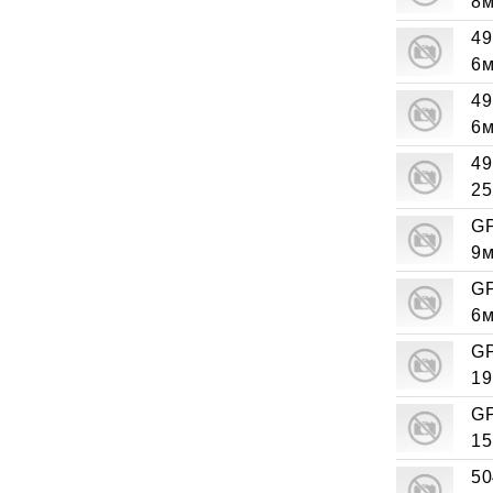
8м
49
6м
49
6м
49
25
GP
9м
GP
6м
GP
19
GP
15
50