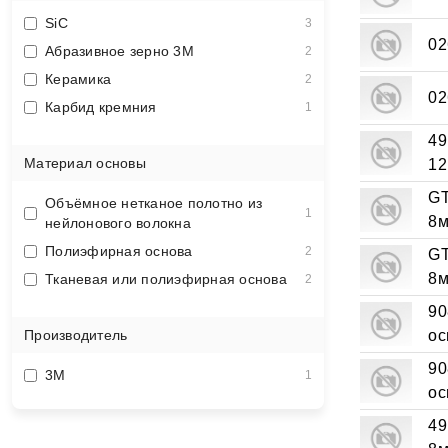
SiC
3
02
Абразивное зерно 3M
2
Керамика
2
02
Карбид кремния
1
49
Материал основы
12
GT
Объёмное нетканое полотно из
1
8м
нейлонового волокна
Полиэфирная основа
2
GT
8м
Тканевая или полиэфирная основа
2
90
Производитель
ос
90
3M
1
ос
49