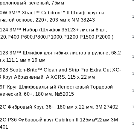
ролоновый, зеленый, 75мм
0W 3M™ Xtract™ Cubitron™ II Шлиф. круг на
тчатой основе, 220+, 203 мм х NM 38243
124 3M™ Набор (Шлифок 35123+ листы 8 шт,
20,Р400,Р600,Р800,Р1000,Р1200,Р1500,Р2000 )
123 3M™ Шлифок для гибких листов в рулоне, 68.2
 x 111.1 мм x 19 мм
928 Scotch-Brite™ Clean and Strip Pro Extra Cut XC-
 Круг Абразивный, A XCRS, 115 x 22 мм
9F Круг Шлифовальный Лепестковый Торцевой
нический, 60+, 180 мм, №52015
2C Фибровый Круг, 36+, 180 мм х 22 мм, 3М 27402
2С Р36 Фибровый круг Cubitron II 125мм*22мм 3М
401