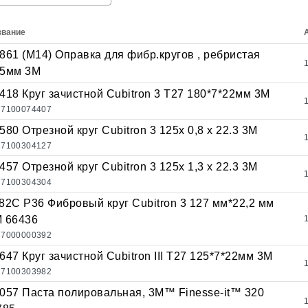
звание
861 (М14) Оправка для фибр.кругов , ребристая
5мм 3М
418 Круг зачистной Cubitron 3 T27 180*7*22мм 3М
7100074407
580 Отрезной круг Cubitron 3 125x 0,8 x 22.3 3М
7100304127
457 Отрезной круг Cubitron 3 125x 1,3 x 22.3 3М
7100304304
82С Р36 Фибровый круг Cubitron 3 127 мм*22,2 мм
 66436
7000000392
647 Круг зачистной Cubitron III T27 125*7*22мм 3М
7100303982
057 Паста полировальная, 3M™ Finesse-it™ 320