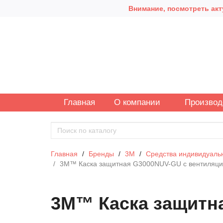
Внимание, посмотреть акт
Главная
О компании
Производ
Главная
Бренды
3М
Средства индивидуаль
3M™ Каска защитная G3000NUV-GU c вентиляцие
3M™ Каска защитна