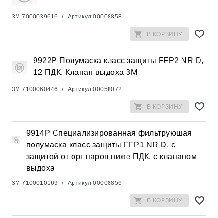
3M
7000039616
/
Артикул
00008858
В КОРЗИНУ
9922Р Полумаска класс защиты FFP2 NR D,
12 ПДК. Клапан выдоха 3М
3M
7100060446
/
Артикул
00058072
В КОРЗИНУ
9914P Специализированная фильтрующая
полумаска класс защиты FFP1 NR D, с
защитой от орг паров ниже ПДК, c клапаном
выдоха
3M
7100010169
/
Артикул
00008856
В КОРЗИНУ