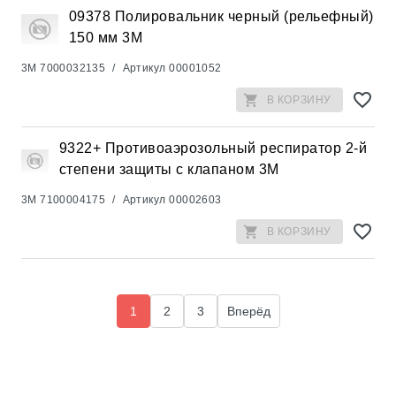
09378 Полировальник черный (рельефный)
150 мм 3М
3M
7000032135
/
Артикул
00001052
В КОРЗИНУ
9322+ Противоаэрозольный респиратор 2-й
степени защиты с клапаном 3М
3M
7100004175
/
Артикул
00002603
В КОРЗИНУ
1
2
3
Вперёд