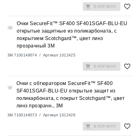
В КОРЗИНУ
Очки SecureFit™ SF400 SF401SGAF-BLU-EU
открытые защитные из поликарбоната, с
покрытием Scotchgard™, цвет линз
прозрачный 3М
3M
7100148074
/
Артикул
1012425
В КОРЗИНУ
Очки с обтюратором SecureFit™ SF400
SF401SGAF-BLU-EU открытые защит из
поликарбоната, с покрыт Scotchgard™, цвет
линз прозрачн., 3М
3M
7100148073
/
Артикул
1012426
В КОРЗИНУ