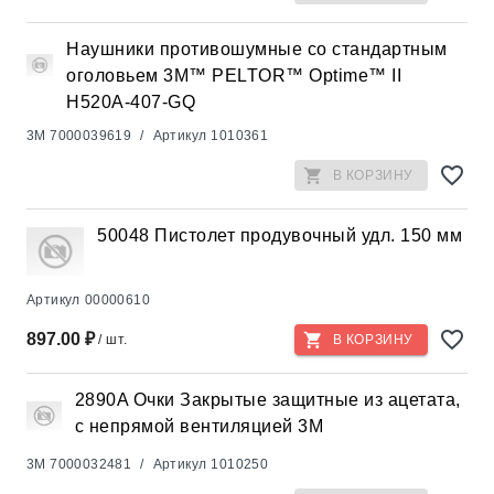
Наушники противошумные со стандартным
оголовьем 3М™ PELTOR™ Optime™ II
H520A-407-GQ
3M
7000039619
/
Артикул
1010361
В КОРЗИНУ
50048 Пистолет продувочный удл. 150 мм
Артикул
00000610
897.00 ₽
/ шт.
В КОРЗИНУ
2890A Очки Закрытые защитные из ацетата,
с непрямой вентиляцией 3М
3M
7000032481
/
Артикул
1010250