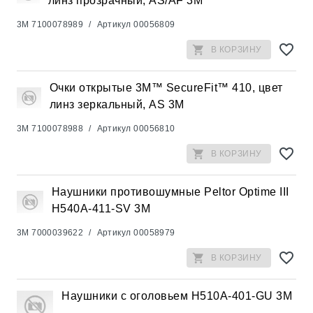
линз прозрачный, AS/AF 3М
3M
7100078989
/
Артикул
00056809
В КОРЗИНУ
Очки открытые 3M™ SecureFit™ 410, цвет
линз зеркальный, AS 3М
3M
7100078988
/
Артикул
00056810
В КОРЗИНУ
Наушники противошумные Peltor Optime III
H540A-411-SV 3М
3M
7000039622
/
Артикул
00058979
В КОРЗИНУ
Наушники с оголовьем H510A-401-GU 3М