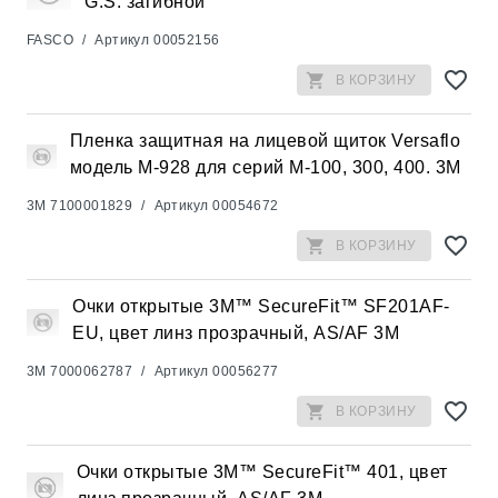
G.S. загибной
FASCO
/
Артикул
00052156
В КОРЗИНУ
Пленка защитная на лицевой щиток Versaflo
модель M-928 для серий M-100, 300, 400. 3М
3M
7100001829
/
Артикул
00054672
В КОРЗИНУ
Очки открытые 3M™ SecureFit™ SF201AF-
EU, цвет линз прозрачный, AS/AF 3М
3M
7000062787
/
Артикул
00056277
В КОРЗИНУ
Очки открытые 3M™ SecureFit™ 401, цвет