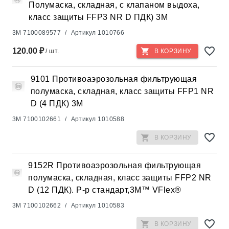
Полумаска, складная, с клапаном выдоха,
класс защиты FFP3 NR D ПДК) 3М
3M
7100089577
/
Артикул
1010766
120.00 ₽
/ шт.
В КОРЗИНУ
9101 Противоаэрозольная фильтрующая
полумаска, складная, класс защиты FFP1 NR
D (4 ПДК) 3М
3M
7100102661
/
Артикул
1010588
В КОРЗИНУ
9152R Противоаэрозольная фильтрующая
полумаска, складная, класс защиты FFP2 NR
D (12 ПДК). Р-р стандарт,3M™ VFlex®
3M
7100102662
/
Артикул
1010583
В КОРЗИНУ