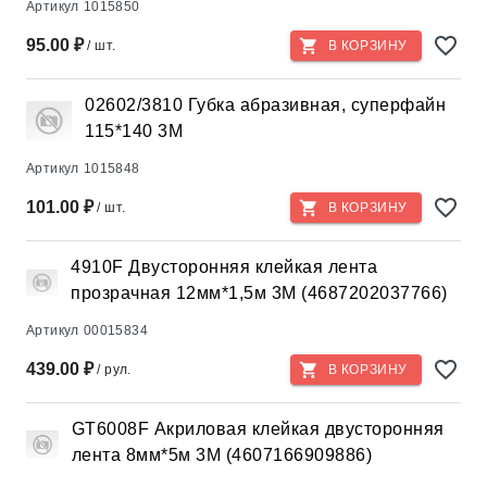
Артикул
1015850
95.00 ₽
/ шт.
В КОРЗИНУ
02602/3810 Губка абразивная, суперфайн
115*140 3М
Артикул
1015848
101.00 ₽
/ шт.
В КОРЗИНУ
4910F Двусторонняя клейкая лента
прозрачная 12мм*1,5м 3М (4687202037766)
Артикул
00015834
439.00 ₽
/ рул.
В КОРЗИНУ
GT6008F Акриловая клейкая двусторонняя
лента 8мм*5м 3М (4607166909886)