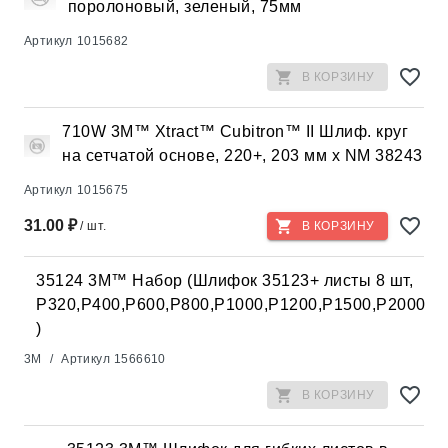
поролоновый, зеленый, 75мм
Артикул
1015682
В КОРЗИНУ
710W 3M™ Xtract™ Cubitron™ II Шлиф. круг
на сетчатой основе, 220+, 203 мм х NM 38243
Артикул
1015675
31.00 ₽
/ шт.
В КОРЗИНУ
35124 3M™ Набор (Шлифок 35123+ листы 8 шт,
P320,Р400,Р600,Р800,Р1000,Р1200,Р1500,Р2000
)
3M
/
Артикул
1566610
В КОРЗИНУ