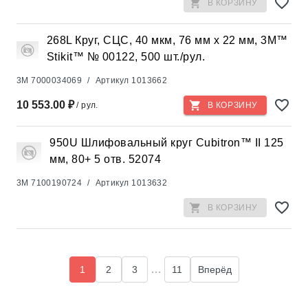
В КОРЗИНУ
268L Круг, СЦС, 40 мкм, 76 мм х 22 мм, 3M™
Stikit™ № 00122, 500 шт./рул.
3M
7000034069
/
Артикул
1013662
10 553.00 ₽
/ рул.
В КОРЗИНУ
950U Шлифовальный круг Cubitron™ II 125
мм, 80+ 5 отв. 52074
3M
7100190724
/
Артикул
1013632
В КОРЗИНУ
…
1
2
3
11
Вперёд