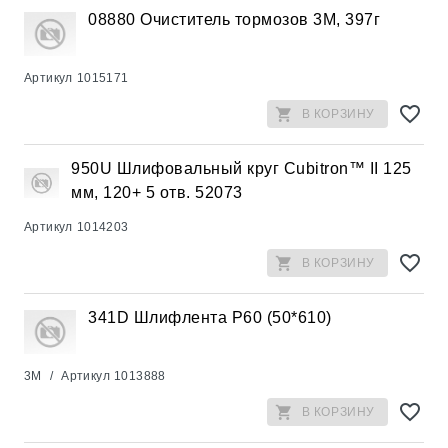
08880 Очиститель тормозов 3М, 397г
Артикул
1015171
В КОРЗИНУ
950U Шлифовальный круг Cubitron™ II 125
мм, 120+ 5 отв. 52073
Артикул
1014203
В КОРЗИНУ
341D Шлифлента Р60 (50*610)
3M
/
Артикул
1013888
В КОРЗИНУ