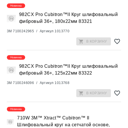
Новинка
982CX Pro Cubitron™II Круг шлифовальный
фибровый 36+, 180x22мм 83321
3M
7100242965
/
Артикул
1013770
В КОРЗИНУ
Новинка
982CX Pro Cubitron™II Круг шлифовальный
фибровый 36+, 125x22мм 83322
3M
7100246096
/
Артикул
1013768
В КОРЗИНУ
Новинка
710W 3M™ Xtract™ Cubitron™ II
Шлифовальный круг на сетчатой основе,