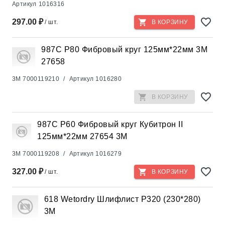
Артикул
1016316
297.00 ₽
/ шт.
В КОРЗИНУ
987С Р80 Фибровый круг 125мм*22мм 3М
27658
3M
7000119210
/
Артикул
1016280
В КОРЗИНУ
987С Р60 Фибровый круг Кубитрон II
125мм*22мм 27654 3М
3M
7000119208
/
Артикул
1016279
327.00 ₽
/ шт.
В КОРЗИНУ
618 Wetordry Шлифлист Р320 (230*280)
3М