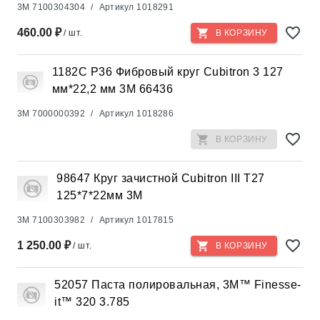
3M
7100304304
/
Артикул
1018291
460.00 ₽
/ шт.
В КОРЗИНУ
1182С Р36 Фибровый круг Cubitron 3 127
мм*22,2 мм 3М 66436
3M
7000000392
/
Артикул
1018286
В КОРЗИНУ
98647 Круг зачистной Cubitron III T27
125*7*22мм 3М
3M
7100303982
/
Артикул
1017815
1 250.00 ₽
/ шт.
В КОРЗИНУ
52057 Паста полировальная, 3M™ Finesse-
it™ 320 3.785