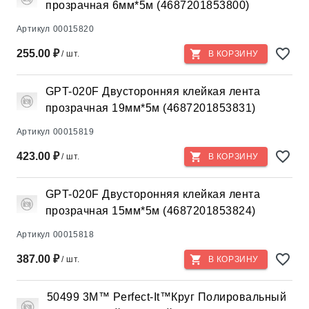
прозрачная 6мм*5м (4687201853800)
Артикул
00015820
255.00 ₽
/ шт.
В КОРЗИНУ
GPT-020F Двусторонняя клейкая лента
прозрачная 19мм*5м (4687201853831)
Артикул
00015819
423.00 ₽
/ шт.
В КОРЗИНУ
GPT-020F Двусторонняя клейкая лента
прозрачная 15мм*5м (4687201853824)
Артикул
00015818
387.00 ₽
/ шт.
В КОРЗИНУ
50499 3M™ Perfect-It™Круг Полировальный